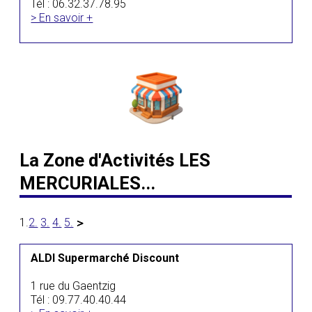
Tél : 06.32.37.78.95
> En savoir +
La Zone d'Activités LES
MERCURIALES...
1.
2.
3.
4.
5.
ALDI Supermarché Discount
1 rue du Gaentzig
Tél : 09.77.40.40.44